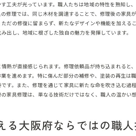
ニーズに応えるカスタムメイド修理の魅力
かす工夫が光っています。職人たちは地域の特性を熟知し
家具修理業者が提案するオーダーメイドプラン
具の修理では、同じ木材を調達することで、修理後の家具
、ただの修復に留まらず、新たなデザインや機能を加える
カスタムメイドの修理が可能にする家具の個性
生み出し、地域に根ざした独自の魅力を発揮しています。
大阪府で人気のカスタムメイド修理とは
家具修理のプロが叶える、お客様の理想
カスタムメイド修理で家具を新たなステージへ
家具を蘇らせる大阪府の修理職人、その魅力に迫る
と情熱が直接感じられます。修理依頼品が持ち込まれると
作業を進めます。特に傷んだ部分の補修や、塗装の再生は
大阪府の修理職人が持つ多様な技術
巻です。また、修理を通じて家具に新たな命を吹き込む過
家具に新たな命を吹き込む職人たちの秘訣
府の家具修理は、単なる技術だけではなく、職人の温かい
修理職人が語る、家具再生への情熱
大阪府の修理職人が手掛けた驚きの事例
職人技がもたらす、家具の新しいストーリー
える大阪府ならではの職人
家具修理を通じた職人とお客様の関係