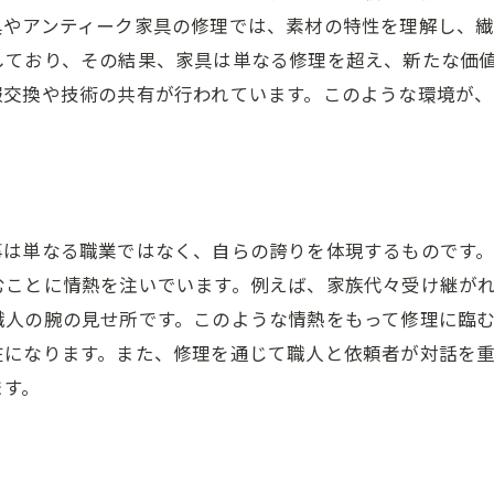
具やアンティーク家具の修理では、素材の特性を理解し、
職人技が生む、家具の新しい魅力
しており、その結果、家具は単なる修理を超え、新たな価
大阪府の技術を活かした家具のトランスフォーメーシ
報交換や技術の共有が行われています。このような環境が
家具修理による持続可能な生活の提案
職人技が生み出す、家具への新しいアプローチ
職人技が光る大阪府の家具修理、地域と共に歩む
地域と共に発展する家具修理の技術
事は単なる職業ではなく、自らの誇りを体現するものです
大阪府の家具修理と地域コミュニティの連携
むことに情熱を注いでいます。例えば、家族代々受け継が
家具修理を通じた地域活性化の試み
職人の腕の見せ所です。このような情熱をもって修理に臨
地元住民に愛される家具修理サービスの秘訣
在になります。また、修理を通じて職人と依頼者が対話を
家具修理を通じた地域との絆
ます。
地域に根差した家具修理の未来像
大阪府の家具修理業者が提供するカスタムメイドの修理プ