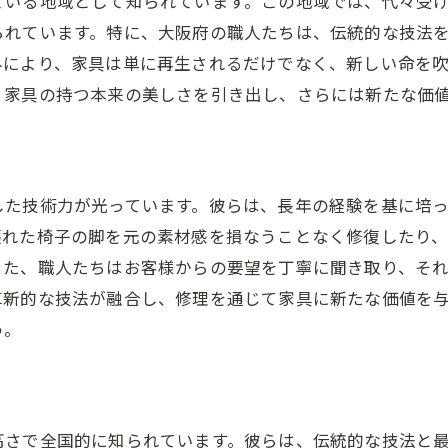
ている地域として知られています。この地域では、代々受
大阪府の家具修理業界の最新トレンド
られています。特に、大阪府の職人たちは、伝統的な技法
職人の技が生きる修理プロセスの秘密
みにより、家具は単に再生されるだけでなく、新しい命を
、家具の持つ本来の美しさを引き出し、さらには新たな価
大阪府の職人たちが語る、修理へのこだわり
地域に根ざした大阪府の家具修理、職人たちの経験談
地元密着型の家具修理サービスの魅力
職人たちが見た、大阪府の家具修理の変遷
した技術力が光っています。彼らは、長年の経験を基に培
壊れた椅子の脚を元の素材感を損なうことなく修復したり
地域のニーズに応える修理技術の進化
また、職人たちはお客様からの要望を丁寧に聞き取り、そ
地元の文化が育んだ修理へのアプローチ
革新的な技法が融合し、修理を通じて家具に新たな価値を
大阪府で家具修理を続ける職人たちの声
う。
家具修理を通じた地域貢献の形
大阪府の家具修理で新たな価値を生む職人技
修理だけでなく再生を目指す大阪府の職人技
高さで全国的に知られています。彼らは、伝統的な技法と
修理後の家具に付加される新たな価値とは