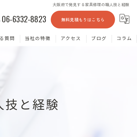
大阪府で発見する家具修理の職人技と経験
06-6332-8823
無料見積もりはこちら
る質問
当社の特徴
アクセス
ブログ
コラム
塗装
掃除
張り替え
人技と経験
リメイク
相談