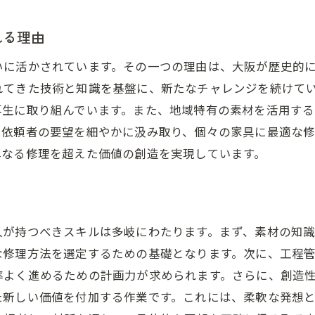
大阪府で家具修理を依頼する際のポイントとFAQ
家具修理を依頼する前に知っておきたいこと
れる理由
大阪府での家具修理に関するよくある質問
いに活かされています。その一つの理由は、大阪が歴史的
家具修理業者選びのポイント
れてきた技術と知識を基盤に、新たなチャレンジを続けて
修理依頼前に確認すべき費用と時間
再生に取り組んでいます。また、地域特有の素材を活用す
、依頼者の要望を細やかに汲み取り、個々の家具に最適な
大阪府で信頼できる家具修理業者を見つける方法
単なる修理を超えた価値の創造を実現しています。
修理プロセスにおけるトラブルシューティング
人が持つべきスキルは多岐にわたります。まず、素材の知識
な修理方法を選定するための基礎となります。次に、工程
率よく進めるための計画力が求められます。さらに、創造
た新しい価値を付加する作業です。これには、柔軟な発想