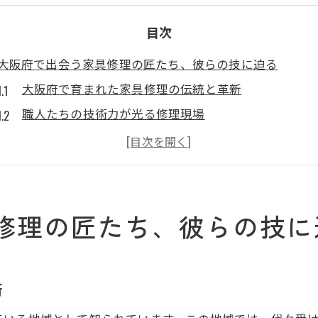
目次
大阪府で出会う家具修理の匠たち、彼らの技に迫る
大阪府で育まれた家具修理の伝統と革新
職人たちの技術力が光る修理現場
大阪府の家具修理職人の技術に密着
家具修理を通じた職人の情熱と誇り
地元の素材を活かした修理の工夫
家具再生の現場で感じる職人の技
修理の匠たち、彼らの技に
家具修理のプロが教える大阪府ならではの職人技
大阪府の職人技術が家具修理に活かされる理由
プロが語る、家具修理に必要なスキル
新
家具修理職人が教える、修理のポイント