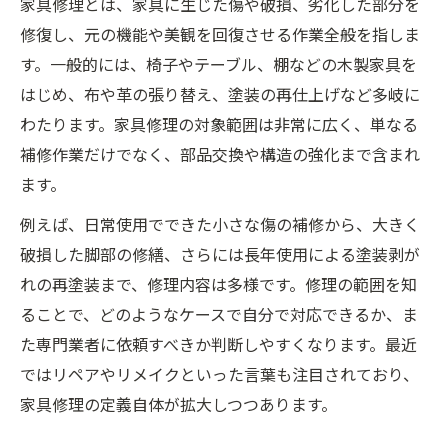
家具修理とは、家具に生じた傷や破損、劣化した部分を
家具修理の定義が今注目される理由
修復し、元の機能や美観を回復させる作業全般を指しま
家具修理が注目される背景とその理由
す。一般的には、椅子やテーブル、棚などの木製家具を
はじめ、布や革の張り替え、塗装の再仕上げなど多岐に
家具修理と環境保全の関係を考える
わたります。家具修理の対象範囲は非常に広く、単なる
家具修理の定義が暮らしにもたらすメリッ
補修作業だけでなく、部品交換や構造の強化まで含まれ
ト
ます。
家具修理とリメイク需要の高まりを解説
例えば、日常使用でできた小さな傷の補修から、大きく
家具修理の費用感が関心を集めるワケ
破損した脚部の修繕、さらには長年使用による塗装剥が
リペアが広がる家具修理の現場とは
れの再塗装まで、修理内容は多様です。修理の範囲を知
家具修理の現場で求められるリペア技術
ることで、どのようなケースで自分で対応できるか、ま
家具修理業界で増えるDIYとリペアの実例
た専門業者に依頼すべきか判断しやすくなります。最近
家具修理とリペアの現場で人気の手法
ではリペアやリメイクといった言葉も注目されており、
家具修理を支える職人の技と工夫
家具修理の定義自体が拡大しつつあります。
家具修理の現場で使われる道具や材料