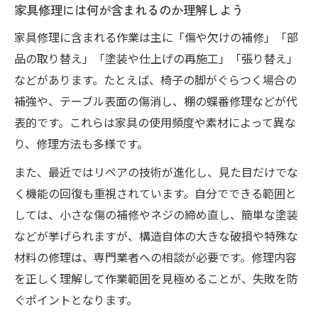
家具修理には何が含まれるのか理解しよう
DIYで実践 家具修理の魅力と費用感
家具修理に含まれる作業は主に「傷や欠けの補修」「部
DIY家具修理の魅力と費用を比較しよう
品の取り替え」「塗装や仕上げの再施工」「張り替え」
家具修理をDIYで行うコスト削減のコツ
などがあります。たとえば、椅子の脚がぐらつく場合の
家具修理の料金目安とお得な方法を紹介
補強や、テーブル表面の傷消し、棚の蝶番修理などが代
DIY家具修理で得られる達成感と満足感
表的です。これらは家具の使用頻度や素材によって異な
家具修理の費用感を知り賢く選択する方法
り、修理方法も多様です。
家具修理とリメイクの違いを理解する
また、最近ではリペアの技術が進化し、見た目だけでな
家具修理とリメイクの定義と目的を解説
く機能の回復も重視されています。自分でできる範囲と
家具修理とリメイクの違いを分かりやすく
しては、小さな傷の補修やネジの締め直し、簡単な塗装
家具修理が必要な場面とリメイクの活用例
などが挙げられますが、構造自体の大きな破損や特殊な
家具修理から考えるリサイズやリフォーム
材料の修理は、専門業者への相談が必要です。修理内容
を正しく理解して作業範囲を見極めることが、失敗を防
家具修理とリメイクの費用感の違いとは
ぐポイントとなります。