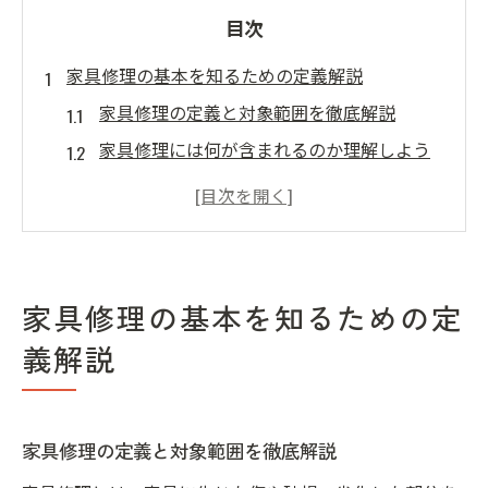
目次
家具修理の基本を知るための定義解説
家具修理の定義と対象範囲を徹底解説
家具修理には何が含まれるのか理解しよう
家具修理を始める前に知るべき基礎知識
家具修理の意味とリペアとの違いを把握
家具修理の対象となる家具・部品を知る
自分でできる家具修理テクニック入門
家具修理の基本を知るための定
家具修理を自分で行うための基本手順
義解説
自宅で実践できる家具修理の簡単な方法
家具修理に役立つ傷補修や蝶番修理のコツ
家具修理の初心者向けリペアポイント解説
家具修理の定義と対象範囲を徹底解説
家具修理でよく使う道具とその選び方