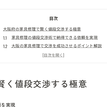
目次
大阪府の家具修理で賢く値段交渉する極意
家具修理の値段交渉術で納得できる依頼を実現
大阪の家具修理で交渉を成功させるポイント解説
家具修理の見積もり比較で最適な価格を選ぶ方法
家具修理業者と信頼関係を築くコツと注意点
家具修理料金を抑えるための交渉準備ポイント
家具修理をお得に依頼するための実践知識
賢く値段交渉する極意
家具修理の費用を安く抑える依頼方法とヒント
家具修理業者選びで失敗しないための比較基準
家具修理の料金相場を知って賢く交渉する方法
頼を実現