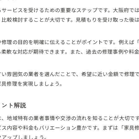
見積もり無料サービスを利用したお得な家具修理
るサービスを受けるための重要なステップです。大阪府で
家具修理の出張対応で便利に依頼するコツとは
、比較検討することが大切です。見積もりを受け取った後
修理費用が気になる方へ伝えたい大阪府の交渉術
。
家具修理の費用交渉を始める前に準備したいこと
や修理の目的を明確に伝えることがポイントです。例えば
大阪の家具修理で料金を抑える交渉の基本テク
も柔軟な対応が期待できます。また、過去の修理事例や料
家具修理料金の明細をしっかり確認する重要性
交渉時に伝えるべき家具修理の希望や要望とは
すい雰囲気の業者を選んだことで、希望に近い金額で修理
家具修理の相場情報をもとに交渉成功率をアップ
家具修理を実現しましょう。
家具修理の相場を知って値引きを叶えるコツ
イント解説
家具修理の相場情報をチェックするメリット
家具修理料金が決まる仕組みと値引きの交渉術
は、地域特有の業者事情や交渉の流れを知ることが大切で
大阪で家具修理の値引き成功事例に学ぶ対策
ビス内容や料金もバリエーション豊かです。まずは「家具修
クアップしましょう。
家具修理の見積もりを比較して最安値を狙う方法