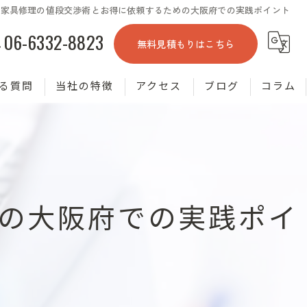
家具修理の値段交渉術とお得に依頼するための大阪府での実践ポイント
06-6332-8823
無料見積もりはこちら
る質問
当社の特徴
アクセス
ブログ
コラム
塗装
掃除
張り替え
の大阪府での実践ポイ
リメイク
相談