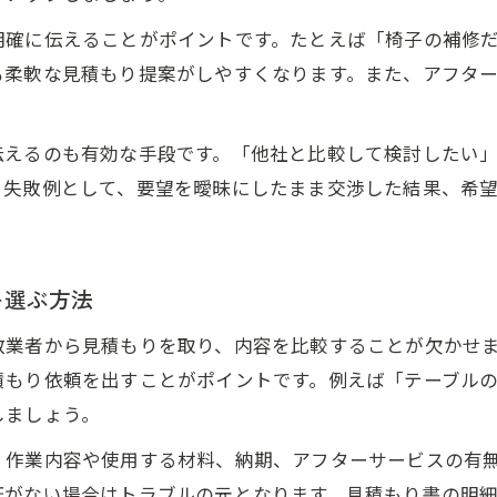
家具修理の価格交渉で注意したいポイント解説
明確に伝えることがポイントです。たとえば「椅子の補修
料金交渉なら大阪府で納得の家具修理体験を
も柔軟な見積もり提案がしやすくなります。また、アフタ
家具修理の料金交渉で後悔しないポイントまとめ
大阪の家具修理で満足できる価格を実現するコツ
伝えるのも有効な手段です。「他社と比較して検討したい
。失敗例として、要望を曖昧にしたまま交渉した結果、希
家具修理業者の料金体系を理解して交渉に活かす
料金交渉時に使える家具修理の具体的な要望例
家具修理体験談から学ぶ料金交渉の成功ポイント
を選ぶ方法
アンティーク家具も安心の交渉ポイント解説
アンティーク家具修理で値段交渉を成功させる方法
数業者から見積もりを取り、内容を比較することが欠かせ
積もり依頼を出すことがポイントです。例えば「テーブル
家具修理の見積もり確認で品質と価格を両立するコ
しましょう。
アンティーク家具の特徴を活かした修理依頼の流れ
、作業内容や使用する材料、納期、アフターサービスの有
家具修理で専門業者を選ぶ際の交渉ポイントを解説
証がない場合はトラブルの元となります。見積もり書の明