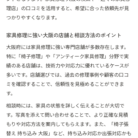
家具修理のDIYで失敗しないための手順とポ
理店」の口コミを活用すると、希望に合った依頼先が見
イント
つかりやすくなります。
自分でできる家具修理の範囲と大阪の相談
先
家具修理に強い大阪の店舗と相談方法のポイント
家具修理DIYの成功例と大阪での相談活用法
大阪府には家具修理に強い専門店舗が多数存在します。
アンティーク家具も対応可能な修理メニューと
特に「椅子修理」や「アンティーク家具修理」分野で実
は
績のある店舗は、技術力や対応力に優れているケースが
アンティーク家具修理の大阪での対応範囲
多いです。店舗選びでは、過去の修理事例や顧客の口コ
と流れ
ミを確認することで、信頼性を見極めることができま
す。
家具修理でアンティーク家具が長持ちする
理由
相談時には、家具の状態を詳しく伝えることが大切で
大阪で人気のアンティーク家具修理とメニ
す。写真を添えて問い合わせることで、より正確な見積
ュー内容
もりや対応方法を案内してもらえます。また、「椅子張
家具修理でアンティークの風合いを活かす
替え 持ち込み 大阪」など、持ち込み対応か出張対応かも