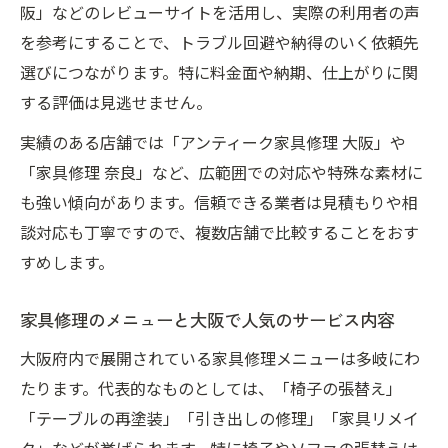
阪」などのレビューサイトを活用し、実際の利用者の声
家具修理で長持ちさせる大阪のメニュー選
を参考にすることで、トラブル回避や納得のいく依頼先
びのコツ
選びにつながります。特に料金面や納期、仕上がりに関
家具修理とリメイクで大阪で愛着家具を生
する評価は見逃せません。
かす方法
実績のある店舗では「アンティーク家具修理 大阪」や
大阪で実践したい家具修理後のアフターケ
「家具修理 奈良」など、広範囲での対応や特殊な素材に
ア方法
も強い傾向があります。信頼できる業者は見積もりや相
家具修理と再塗装を活用した大阪での長寿
談対応も丁寧ですので、複数店舗で比較することをおす
命化対策
すめします。
大阪の家具修理で選ばれる人気メニューの
特徴
家具修理のメニューと大阪で人気のサービス内容
大阪府内で展開されている家具修理メニューは多岐にわ
たります。代表的なものとしては、「椅子の張替え」
「テーブルの再塗装」「引き出しの修理」「家具リメイ
ク」などが挙げられます。特に椅子やソファの張替えは