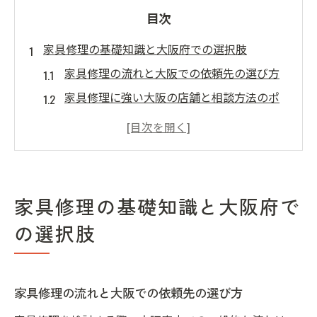
目次
家具修理の基礎知識と大阪府での選択肢
家具修理の流れと大阪での依頼先の選び方
家具修理に強い大阪の店舗と相談方法のポ
イント
大阪で家具修理を頼むときの実績と評判の
見極め方
家具修理のメニューと大阪で人気のサービ
家具修理の基礎知識と大阪府で
ス内容
の選択肢
家具修理 大阪でよくあるトラブルと対応策
大阪府で家具修理を依頼する前に知っておきた
いこと
家具修理の流れと大阪での依頼先の選び方
家具修理を大阪で依頼する際の注意点と事