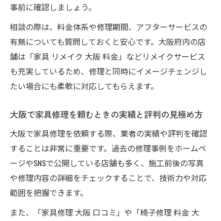
方法
事前に確認しましょう。
アンティーク家具修理の職人選びと大阪の
相談の際は、料金体系や修理期間、アフターサービスの
特徴
有無についても質問しておくと安心です。大阪府内の店
家具修理の料金相場を大阪府で把握するコツ
舗は「家具 リメイク 大阪 料金」などリメイクサービス
も充実しているため、修理と同時にイメージチェンジし
家具修理の大阪での料金目安と相場の見分
たい場合にも柔軟に対応してもらえます。
け方
椅子やテーブル修理の大阪での費用感と注
大阪で家具修理を頼むときの実績と評判の見極め方
意点
大阪で家具修理を依頼する際、業者の実績や評判を確認
大阪の家具修理で見積もりを取るときのポ
することは非常に重要です。過去の修理事例をホームペ
イント
ージやSNSで公開している店舗も多く、施工前後の写真
家具修理 大阪で料金が変わる主な要因とは
や修理内容の詳細をチェックすることで、技術力や対応
家具修理の料金比較と大阪での安くするコ
範囲を把握できます。
ツ
また、「家具修理 大阪 口コミ」や「椅子修理 料金 大
長く使うための家具修理と最適なメニュー選び