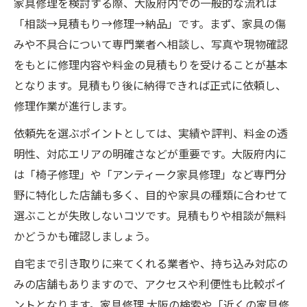
家具修理を検討する際、大阪府内での一般的な流れは
前準備
「相談→見積もり→修理→納品」です。まず、家具の傷
大阪で家具修理を選ぶ際の料金比較と見積
みや不具合について専門業者へ相談し、写真や現物確認
もりのコツ
をもとに修理内容や料金の見積もりを受けることが基本
家具修理における大阪の店舗選びでよくあ
となります。見積もり後に納得できれば正式に依頼し、
る疑問
修理作業が進行します。
大阪で家具修理を依頼する時の持ち込み修
依頼先を選ぶポイントとしては、実績や評判、料金の透
理の特徴
明性、対応エリアの明確さなどが重要です。大阪府内に
家具修理の事前チェックポイントと大阪で
は「椅子修理」や「アンティーク家具修理」など専門分
の相談先
野に特化した店舗も多く、目的や家具の種類に合わせて
自分で挑戦できる家具修理の方法と判断基準
選ぶことが失敗しないコツです。見積もりや相談が無料
家具修理を自分で行うか業者依頼かの見極
かどうかも確認しましょう。
め方
自宅まで引き取りに来てくれる業者や、持ち込み対応の
大阪で人気の家具修理DIYアイデアと安全対
みの店舗もありますので、アクセスや利便性も比較ポイ
策
ントとなります。家具修理 大阪の検索や「近くの家具修