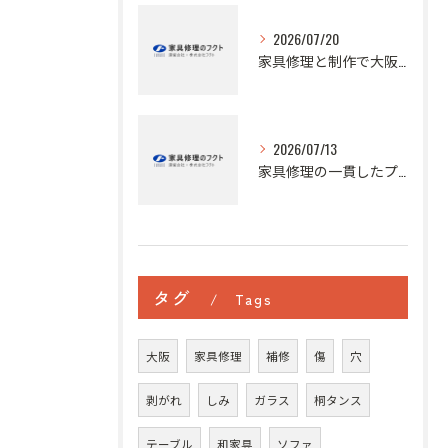
2026/07/20
家具修理と制作で大阪府の思い出やアンティーク家具を新しく甦らせる方法ガイド
2026/07/13
家具修理の一貫したプロセスと費用相場を徹底解説し愛着家具を長く使い続けるコツ
タグ
Tags
大阪
家具修理
補修
傷
穴
剥がれ
しみ
ガラス
桐タンス
テーブル
和家具
ソファ